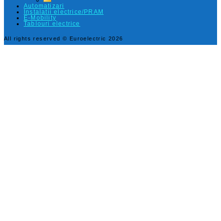
Automatizari
Instalatii electrice/PRAM
E-Mobility
Tablouri electrice
All rights reserved © Euroelectric 2026