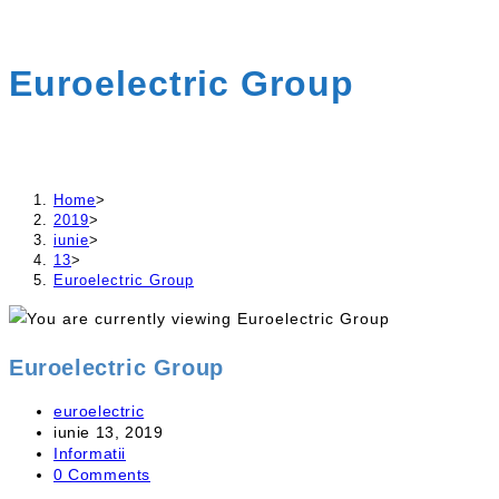
website
Euroelectric Group
Home
>
2019
>
iunie
>
13
>
Euroelectric Group
Euroelectric Group
Post
euroelectric
author:
Post
iunie 13, 2019
published:
Post
Informatii
category:
Post
0 Comments
comments: