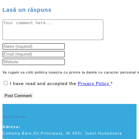
Lasă un răspuns
Comment
Enter
your
Enter
name
your
Enter
or
email
your
Va rugam sa cititi politica noastra cu privire la datele cu caracter personal
username
address
website
I have read and accepted the
Privacy Policy
*
to
to
URL
comment
comment
(optional)
Gaseste-ne
Adresa:
Comuna Baru,Str.Principala, Nr.405/, Judet Hunedoara