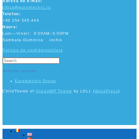
Adresa de e-mail:
office@euroelectric.ro
Telefon:
+40 254 545 444
Hours:
Luni—Vineri: 9:00AM–5:00PM
Sambata-Duminica: inchis
Politica de confidentialitate
Press
Escape
Articole recente
to
close
Euroelectric Group
the
ChildTheme of
OceanWP Theme
by LDLL (
WordPress
)
search
panel.