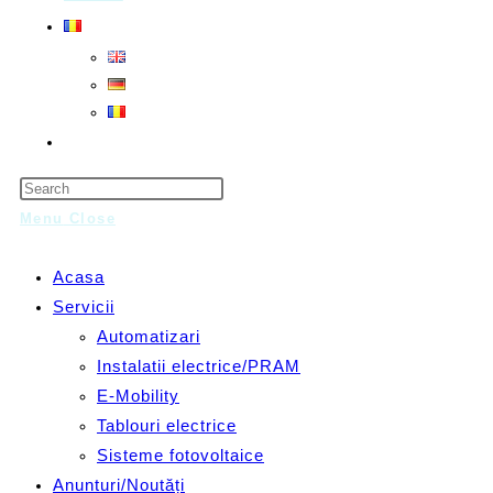
Toggle
website
Press
search
Escape
Menu
Close
to
close
Acasa
the
Servicii
search
Automatizari
panel.
Instalatii electrice/PRAM
E-Mobility
Tablouri electrice
Sisteme fotovoltaice
Anunturi/Noutăți